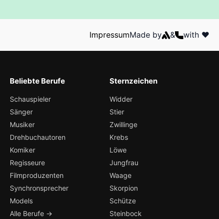
Impressum
Made by
&
with ❤️
Beliebte Berufe
Sternzeichen
Schauspieler
Widder
Sänger
Stier
Musiker
Zwillinge
Drehbuchautoren
Krebs
Komiker
Löwe
Regisseure
Jungfrau
Filmproduzenten
Waage
Synchronsprecher
Skorpion
Models
Schütze
Alle Berufe →
Steinbock