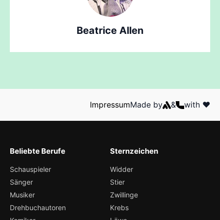
Beatrice Allen
Impressum
Made by
&
with ❤️
Beliebte Berufe
Sternzeichen
Schauspieler
Widder
Sänger
Stier
Musiker
Zwillinge
Drehbuchautoren
Krebs