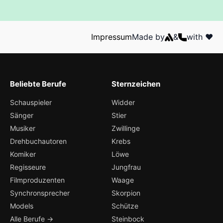
Impressum
Made by
&
with ❤️
Beliebte Berufe
Sternzeichen
Schauspieler
Widder
Sänger
Stier
Musiker
Zwillinge
Drehbuchautoren
Krebs
Komiker
Löwe
Regisseure
Jungfrau
Filmproduzenten
Waage
Synchronsprecher
Skorpion
Models
Schütze
Alle Berufe →
Steinbock