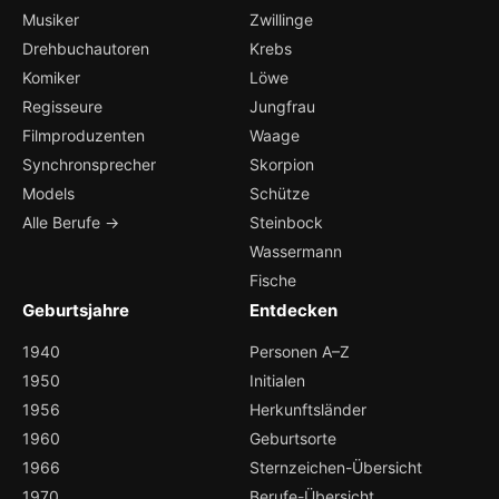
Musiker
Zwillinge
Drehbuchautoren
Krebs
Komiker
Löwe
Regisseure
Jungfrau
Filmproduzenten
Waage
Synchronsprecher
Skorpion
Models
Schütze
Alle Berufe →
Steinbock
Wassermann
Fische
Geburtsjahre
Entdecken
1940
Personen A–Z
1950
Initialen
1956
Herkunftsländer
1960
Geburtsorte
1966
Sternzeichen-Übersicht
1970
Berufe-Übersicht