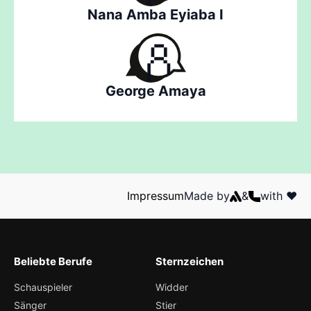
Nana Amba Eyiaba I
George Amaya
Impressum
Made by
&
with ❤️
Beliebte Berufe
Sternzeichen
Schauspieler
Widder
Sänger
Stier