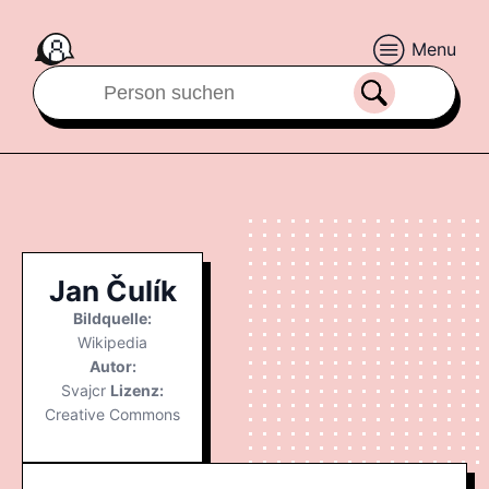
Menu
Jan Čulík
Bildquelle:
Wikipedia
Autor:
Svajcr
Lizenz:
Creative Commons