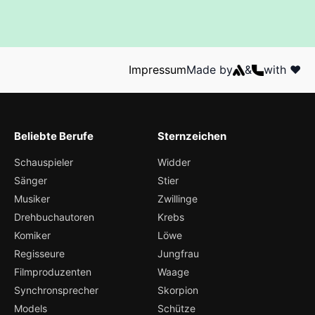
Impressum
Made by
&
with ❤️
Beliebte Berufe
Sternzeichen
Schauspieler
Widder
Sänger
Stier
Musiker
Zwillinge
Drehbuchautoren
Krebs
Komiker
Löwe
Regisseure
Jungfrau
Filmproduzenten
Waage
Synchronsprecher
Skorpion
Models
Schütze