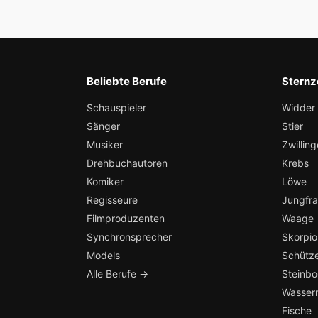
Beliebte Berufe
Sternz
Schauspieler
Widder
Sänger
Stier
Musiker
Zwilling
Drehbuchautoren
Krebs
Komiker
Löwe
Regisseure
Jungfr
Filmproduzenten
Waage
Synchronsprecher
Skorpio
Models
Schütz
Alle Berufe →
Steinb
Wasser
Fische