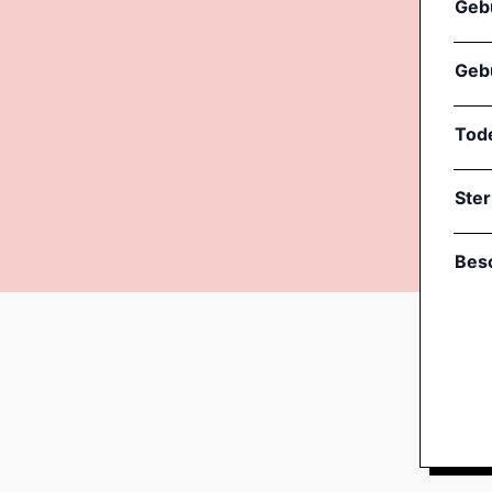
Geb
Geb
Tod
Ste
Bes