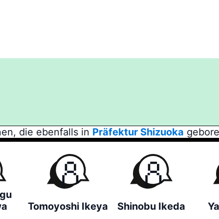
en, die ebenfalls in
Präfektur Shizuoka
gebore
gu
wa
Tomoyoshi Ikeya
Shinobu Ikeda
Y