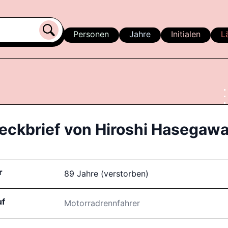
Personen
Jahre
Initialen
L
eckbrief von
Hiroshi Hasegaw
r
89 Jahre (verstorben)
uf
Motorradrennfahrer