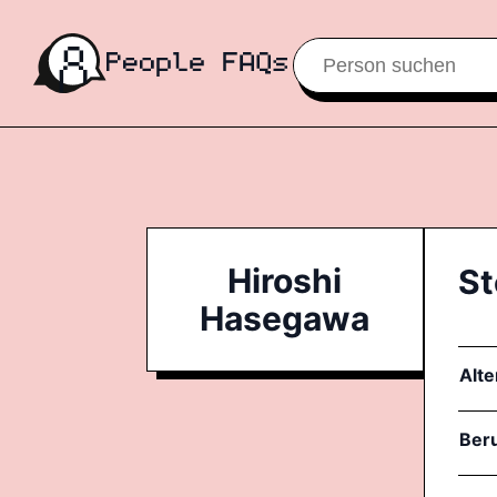
Hiroshi
St
Hasegawa
Alte
Ber