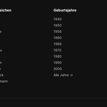
eichen
Geburtsjahre
1940
1950
e
1956
1960
1966
au
1970
1980
n
1990
e
2000
ock
Alle Jahre →
mann