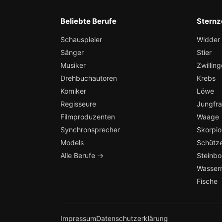
Beliebte Berufe
Sternz
Schauspieler
Widder
Sänger
Stier
Musiker
Zwilling
Drehbuchautoren
Krebs
Komiker
Löwe
Regisseure
Jungfr
Filmproduzenten
Waage
Synchronsprecher
Skorpio
Models
Schütz
Alle Berufe →
Steinb
Wasser
Fische
Impressum
Datenschutzerklärung