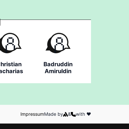
hristian
Badruddin
acharias
Amiruldin
Impressum
Made by
&
with ❤️