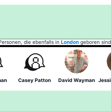
Personen, die ebenfalls in
London
geboren sind
man
Casey Patton
David Wayman
Jess