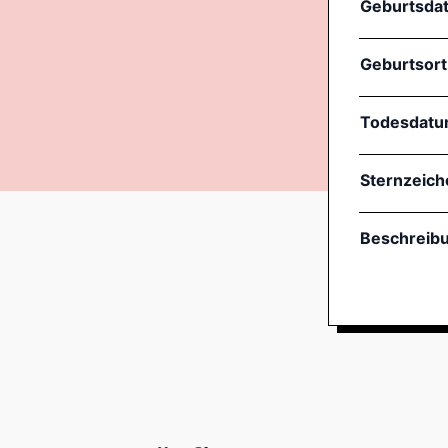
Geburtsda
Geburtsort
Todesdat
Sternzeich
Beschreib