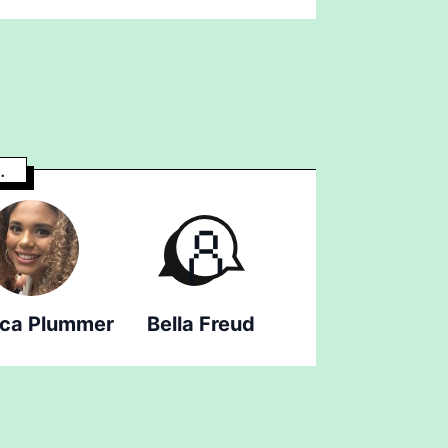
.
ica Plummer
Bella Freud