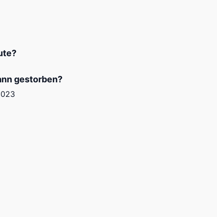
ute?
ann gestorben?
2023