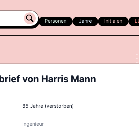
Personen
Jahre
Initialen
L
brief von
Harris Mann
85 Jahre (verstorben)
Ingenieur