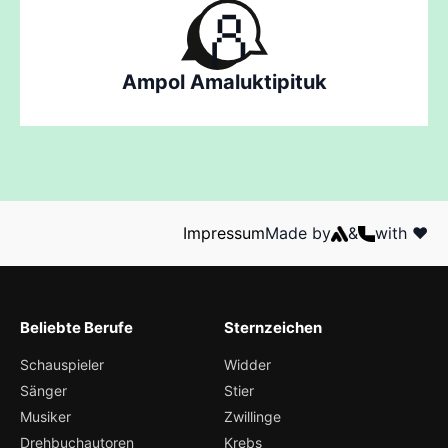
Ampol Amaluktipituk
Impressum
Made by
&
with ❤️
Beliebte Berufe
Sternzeichen
Schauspieler
Widder
Sänger
Stier
Musiker
Zwillinge
Drehbuchautoren
Krebs