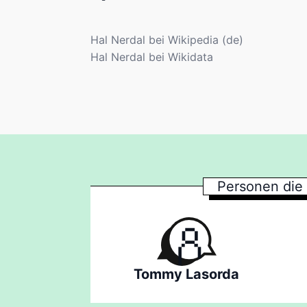
Hal Nerdal bei Wikipedia (de)
Hal Nerdal bei Wikidata
Personen die
Tommy Lasorda