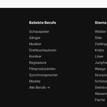
Beliebte Berufe
Sternz
Schauspieler
Widder
Sänger
Stier
Musiker
Zwilling
Drehbuchautoren
Krebs
Komiker
Löwe
Regisseure
Jungfr
Filmproduzenten
Waage
Synchronsprecher
Skorpio
Models
Schütz
Alle Berufe →
Steinb
Wasser
Fische