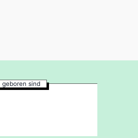
7
geboren sind