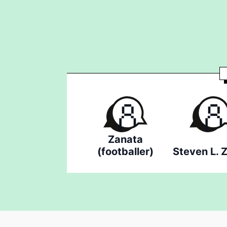
Zanata
(footballer)
Steven L. Z