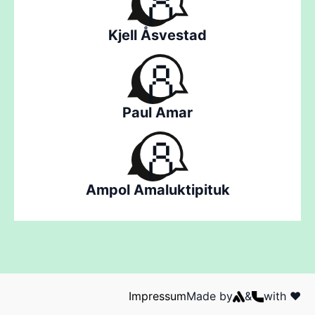
Kjell Åsvestad
Paul Amar
Ampol Amaluktipituk
Impressum
Made by
&
with ❤️