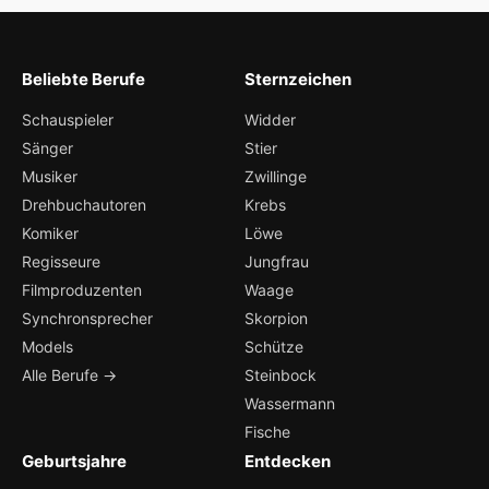
Beliebte Berufe
Sternzeichen
Schauspieler
Widder
Sänger
Stier
Musiker
Zwillinge
Drehbuchautoren
Krebs
Komiker
Löwe
Regisseure
Jungfrau
Filmproduzenten
Waage
Synchronsprecher
Skorpion
Models
Schütze
Alle Berufe →
Steinbock
Wassermann
Fische
Geburtsjahre
Entdecken