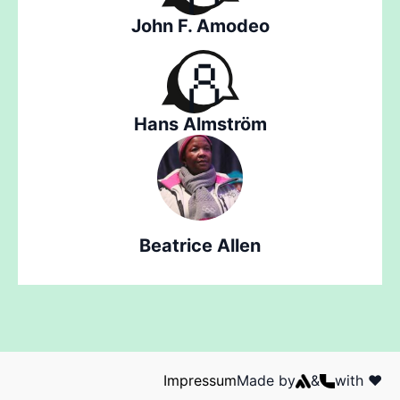
John F. Amodeo
Hans Almström
Beatrice Allen
Impressum
Made by
&
with ❤️