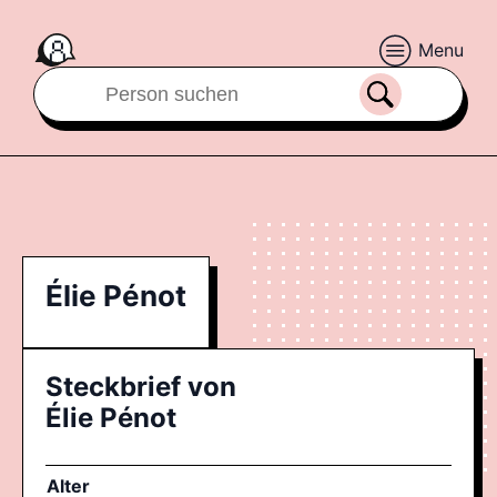
Menu
Élie Pénot
Steckbrief von
Élie Pénot
Alter