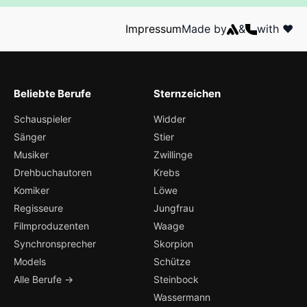
Impressum
Made by
&
with ❤️
Beliebte Berufe
Sternzeichen
Schauspieler
Widder
Sänger
Stier
Musiker
Zwillinge
Drehbuchautoren
Krebs
Komiker
Löwe
Regisseure
Jungfrau
Filmproduzenten
Waage
Synchronsprecher
Skorpion
Models
Schütze
Alle Berufe →
Steinbock
Wassermann