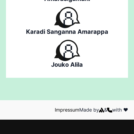
Karadi Sanganna Amarappa
Jouko Alila
Impressum
Made by
&
with ❤️