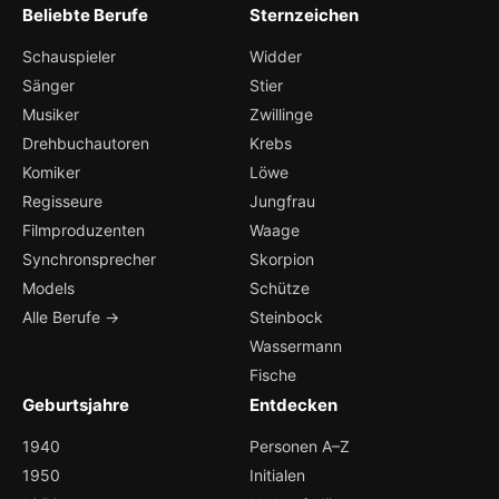
Beliebte Berufe
Sternzeichen
Schauspieler
Widder
Sänger
Stier
Musiker
Zwillinge
Drehbuchautoren
Krebs
Komiker
Löwe
Regisseure
Jungfrau
Filmproduzenten
Waage
Synchronsprecher
Skorpion
Models
Schütze
Alle Berufe →
Steinbock
Wassermann
Fische
Geburtsjahre
Entdecken
1940
Personen A–Z
1950
Initialen