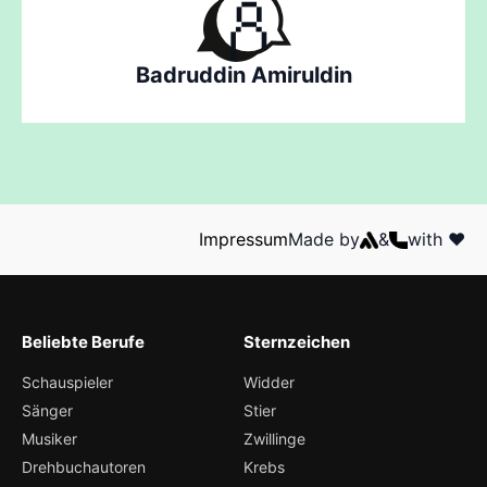
Badruddin Amiruldin
Impressum
Made by
&
with ❤️
Beliebte Berufe
Sternzeichen
Schauspieler
Widder
Sänger
Stier
Musiker
Zwillinge
Drehbuchautoren
Krebs