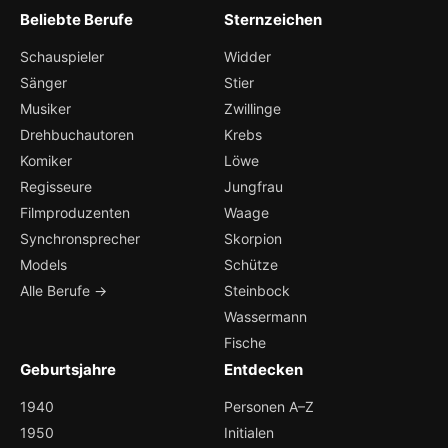
Beliebte Berufe
Sternzeichen
Schauspieler
Widder
Sänger
Stier
Musiker
Zwillinge
Drehbuchautoren
Krebs
Komiker
Löwe
Regisseure
Jungfrau
Filmproduzenten
Waage
Synchronsprecher
Skorpion
Models
Schütze
Alle Berufe →
Steinbock
Wassermann
Fische
Geburtsjahre
Entdecken
1940
Personen A–Z
1950
Initialen