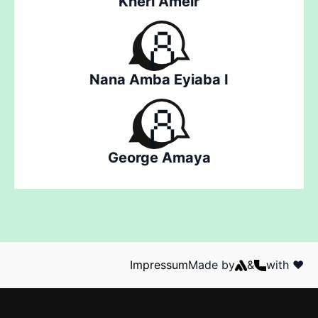
Kheri Ameir
Nana Amba Eyiaba I
George Amaya
Impressum
Made by
&
with ❤️