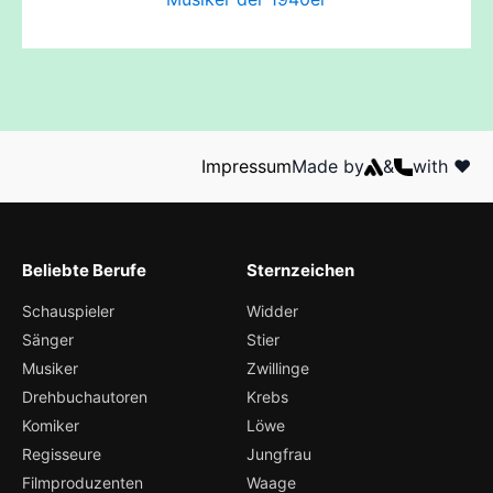
Impressum
Made by
&
with ❤️
Beliebte Berufe
Sternzeichen
Schauspieler
Widder
Sänger
Stier
Musiker
Zwillinge
Drehbuchautoren
Krebs
Komiker
Löwe
Regisseure
Jungfrau
Filmproduzenten
Waage