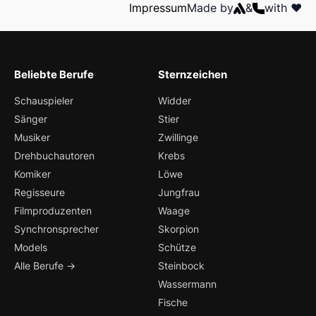
Impressum
Made by
&
with ❤️
Beliebte Berufe
Sternzeichen
Schauspieler
Widder
Sänger
Stier
Musiker
Zwillinge
Drehbuchautoren
Krebs
Komiker
Löwe
Regisseure
Jungfrau
Filmproduzenten
Waage
Synchronsprecher
Skorpion
Models
Schütze
Alle Berufe →
Steinbock
Wassermann
Fische