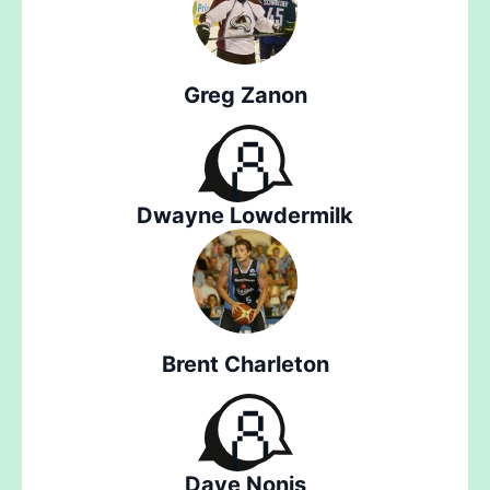
Greg Zanon
Dwayne Lowdermilk
Brent Charleton
Dave Nonis