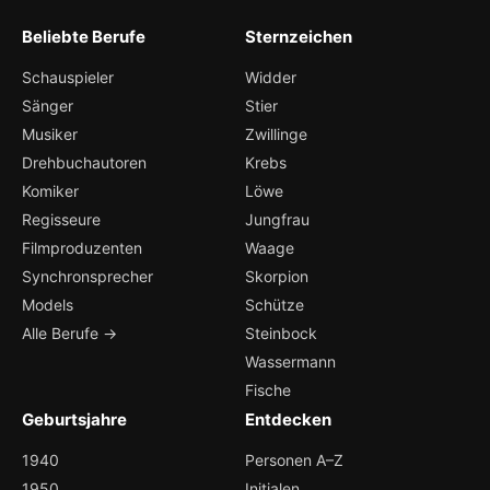
Beliebte Berufe
Sternzeichen
Schauspieler
Widder
Sänger
Stier
Musiker
Zwillinge
Drehbuchautoren
Krebs
Komiker
Löwe
Regisseure
Jungfrau
Filmproduzenten
Waage
Synchronsprecher
Skorpion
Models
Schütze
Alle Berufe →
Steinbock
Wassermann
Fische
Geburtsjahre
Entdecken
1940
Personen A–Z
1950
Initialen