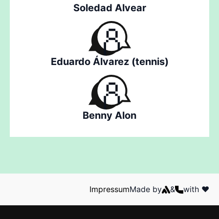
Soledad Alvear
Eduardo Álvarez (tennis)
Benny Alon
Impressum
Made by
&
with ❤️