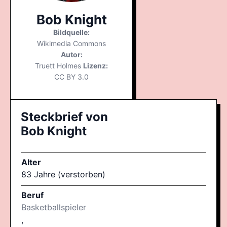
Bob Knight
Bildquelle:
Wikimedia Commons
Autor:
Truett Holmes
Lizenz:
CC BY 3.0
Steckbrief von
Bob Knight
Alter
83 Jahre (verstorben)
Beruf
Basketballspieler
,