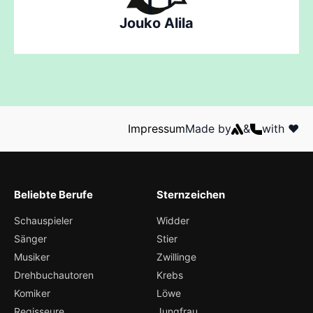
Jouko Alila
Impressum
Made by
&
with ❤️
Beliebte Berufe
Sternzeichen
Schauspieler
Widder
Sänger
Stier
Musiker
Zwillinge
Drehbuchautoren
Krebs
Komiker
Löwe
Regisseure
Jungfrau