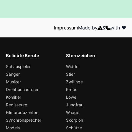
Impressum
Made by
&
with ❤️
Beliebte Berufe
Sternzeichen
Schauspieler
Widder
Sänger
Stier
Musiker
Zwillinge
Drehbuchautoren
Krebs
Komiker
Löwe
Regisseure
Jungfrau
Filmproduzenten
Waage
Synchronsprecher
Skorpion
Models
Schütze