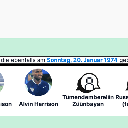
die ebenfalls am
Sonntag, 20. Januar 1974
geb
Tümendembereliin
Russ
rison
Alvin Harrison
Züünbayan
(f