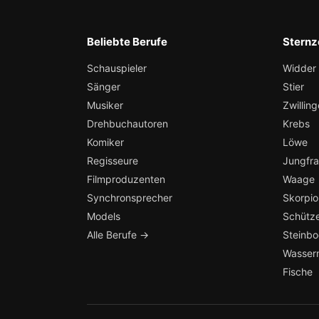
Beliebte Berufe
Sternz
Schauspieler
Widder
Sänger
Stier
Musiker
Zwilling
Drehbuchautoren
Krebs
Komiker
Löwe
Regisseure
Jungfr
Filmproduzenten
Waage
Synchronsprecher
Skorpio
Models
Schütz
Alle Berufe →
Steinb
Wasser
Fische