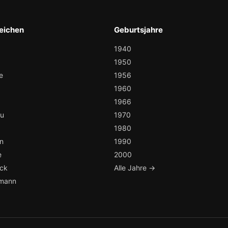
eichen
Geburtsjahre
1940
1950
e
1956
1960
1966
au
1970
1980
n
1990
e
2000
ock
Alle Jahre →
mann