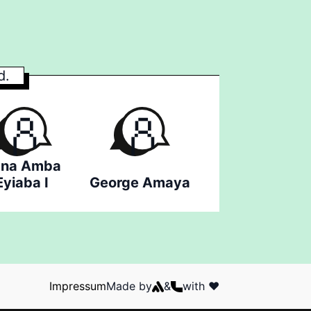
d.
na Amba
Eyiaba I
George Amaya
Impressum
Made by
&
with ❤️