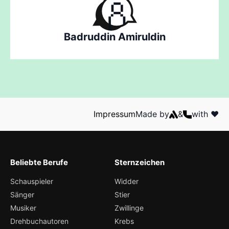
Badruddin Amiruldin
Impressum
Made by
&
with ❤️
Beliebte Berufe
Sternzeichen
Schauspieler
Widder
Sänger
Stier
Musiker
Zwillinge
Drehbuchautoren
Krebs