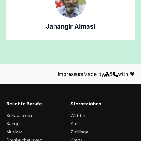
Jahangir Almasi
Impressum
Made by
&
with ❤️
Beliebte Berufe
Sternzeichen
Schauspieler
Widder
Sänger
Stier
Musiker
Zwillinge
Drehbuchautoren
Krebs