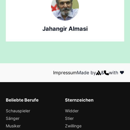
Jahangir Almasi
Impressum
Made by
&
with ❤️
Beliebte Berufe
Sternzeichen
Schauspieler
Widder
Sänger
Stier
Musiker
Zwillinge