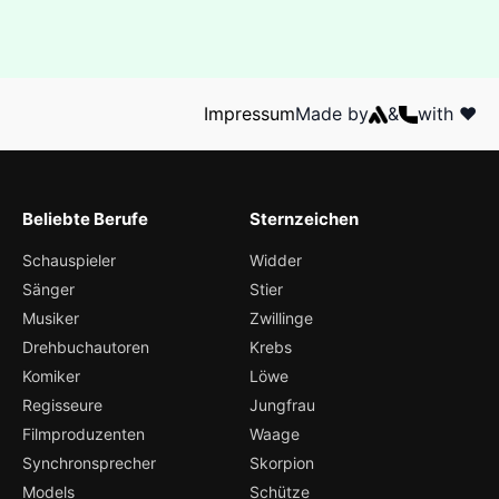
Impressum
Made by
&
with ❤️
Beliebte Berufe
Sternzeichen
Schauspieler
Widder
Sänger
Stier
Musiker
Zwillinge
Drehbuchautoren
Krebs
Komiker
Löwe
Regisseure
Jungfrau
Filmproduzenten
Waage
Synchronsprecher
Skorpion
Models
Schütze