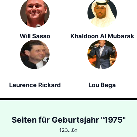
Will Sasso
Khaldoon Al Mubarak
Laurence Rickard
Lou Bega
Seiten für Geburtsjahr "1975"
1
2
3
…
8
»