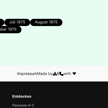
Juli 1975
August 1975
ber 1975
Impressum
Made by
&
with ❤️
Entdecken
Personen A–Z