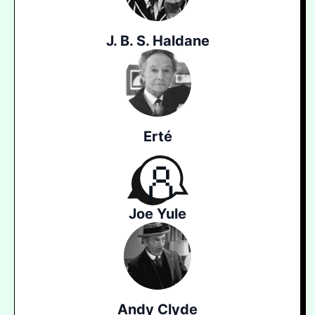
J. B. S. Haldane
Erté
Joe Yule
Andy Clyde