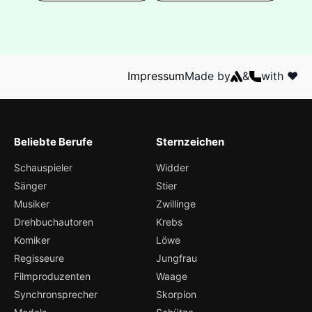
Impressum
Made by
&
with ❤️
Beliebte Berufe
Sternzeichen
Schauspieler
Widder
Sänger
Stier
Musiker
Zwillinge
Drehbuchautoren
Krebs
Komiker
Löwe
Regisseure
Jungfrau
Filmproduzenten
Waage
Synchronsprecher
Skorpion