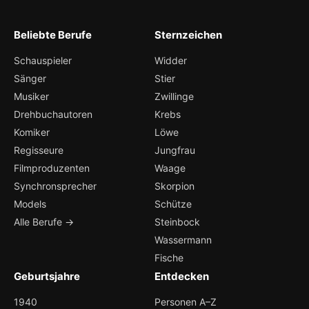
Beliebte Berufe
Sternzeichen
Schauspieler
Widder
Sänger
Stier
Musiker
Zwillinge
Drehbuchautoren
Krebs
Komiker
Löwe
Regisseure
Jungfrau
Filmproduzenten
Waage
Synchronsprecher
Skorpion
Models
Schütze
Alle Berufe →
Steinbock
Wassermann
Fische
Geburtsjahre
Entdecken
1940
Personen A–Z