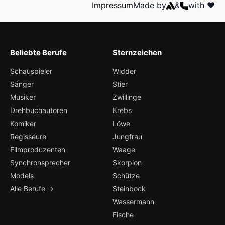
Impressum
Made by
&
with ❤️
Beliebte Berufe
Sternzeichen
Schauspieler
Widder
Sänger
Stier
Musiker
Zwillinge
Drehbuchautoren
Krebs
Komiker
Löwe
Regisseure
Jungfrau
Filmproduzenten
Waage
Synchronsprecher
Skorpion
Models
Schütze
Alle Berufe →
Steinbock
Wassermann
Fische