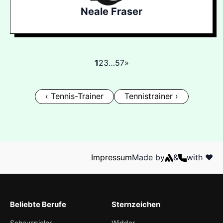
Neale Fraser
1
2
3
…
57
»
‹ Tennis-Trainer
Tennistrainer ›
Impressum
Made by
&
with ❤️
Beliebte Berufe
Sternzeichen
Schauspieler
Widder