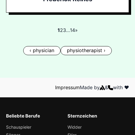
1
2
3
…
14
»
‹ physician
physiotherapist ›
Impressum
Made by
&
with ❤️
Beliebte Berufe
Sternzeichen
Schauspieler
Widder
Sänger
Stier