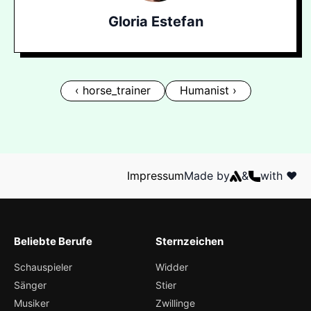
Gloria Estefan
‹ horse_trainer
Humanist ›
Impressum
Made by
&
with ❤️
Beliebte Berufe
Sternzeichen
Schauspieler
Widder
Sänger
Stier
Musiker
Zwillinge